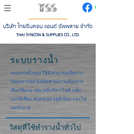
บริษัท ไทยซินคอน แอนด์ ซัพพลาย จำกัด
THAI SYNCON & SUPPLIES CO., LTD.
ระบบรางน้ำ
ระบบรางน้ำของ TSS สามารถผลิตจาก
วัสดุหลากหลายชนิดตามความต้องการ
เลือกใช้งาน เช่น เหล็กกัลวาไนซ์ เหล็ก
แมกนีเซียม สแตนเลส อลูมิเนียม และไฟ
เบอร์กลาส
วัสดุที่ใช้ทำรางน้ำทั่วไป