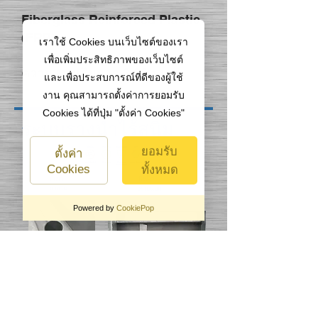
Fiberglass Reinforced Plastic
(FRP)
เราใช้ Cookies บนเว็บไซต์ของเรา
เพื่อเพิ่มประสิทธิภาพของเว็บไซต์
ความหนาเริ่มจาก 3.00 มม.
และเพื่อประสบการณ์ที่ดีของผู้ใช้
งาน คุณสามารถตั้งค่าการยอมรับ
Cookies ได้ที่ปุ่ม "ตั้งค่า Cookies"
ระบบรางน้ำไร้สนิม
ยอมรับ
ตั้งค่า
Cookies
ทั้งหมด
พื้นผิว
พื้นผิว
ภายใน
ภายนอก
Powered by
CookiePop
คุกกี้ที่จำเป็นต่อการ
ปิดไม่
ทำงาน
ได้
เราใช้คุกกี้นี้เพื่อให้เว็บไซต์สามารถ
ทำงานได้ รวมไปถึงการจดจำตัวตน
ของคุณเพื่อเข้าถึงส่วนที่ปลอดภัยของ
ขนาดมาตรฐาน
เว็บไซต์ ซึ่งหากไม่มีคุกกี้นี้เว็บไซต์จะ