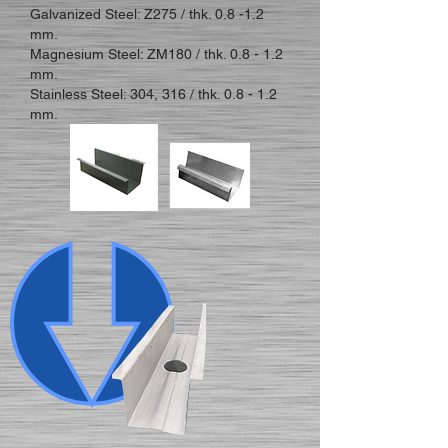
Galvanized Steel: Z275 / thk. 0.8 -1.2
mm.
Magnesium Steel: ZM180 / thk. 0.8 - 1.2
mm.
Stainless Steel: 304, 316 / thk. 0.8 - 1.2
mm.